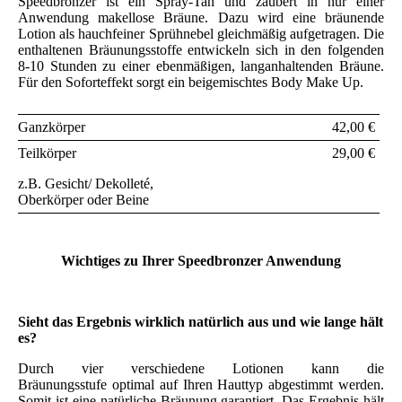
Speedbronzer ist ein Spray-Tan und zaubert in nur einer
Anwendung makellose Bräune. Dazu wird eine bräunende
Lotion als hauchfeiner Sprühnebel gleichmäßig aufgetragen. Die
enthaltenen Bräunungsstoffe entwickeln sich in den folgenden
8-10 Stunden zu einer ebenmäßigen, langanhaltenden Bräune.
Für den Soforteffekt sorgt ein beigemischtes Body Make Up.
Ganzkörper
42,00 €
Teilkörper
29,00 €
z.B. Gesicht/ Dekolleté,
Oberkörper oder Beine
Wichtiges zu Ihrer Speedbronzer Anwendung
Sieht das Ergebnis wirklich natürlich aus und wie lange hält
es?
Durch vier verschiedene Lotionen kann die
Bräunungsstufe optimal auf Ihren Hauttyp abgestimmt werden.
Somit ist eine natürliche Bräunung garantiert. Das Ergebnis hält