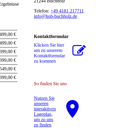
21244 Buchholz
Ergebnisse
Telefon:
+49 4181 217711
info@hob-buchholz.de
499,00 €
Kontaktformular
499,00 €
Klicken Sie hier
um zu unserem
399,00 €
Kon­takt­for­mu­lar
399,00 €
zu kommen
549,00 €
399,00 €
So finden Sie uns
Nutzen Sie
unseren
interaktiven
La­ge­plan,
um zu uns
zu finden