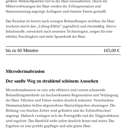
größere Wirkstoffpartikel tief in die Haut einzuarbeiten. Durch die
Mikroverletzungen der Haut werden die Zellregeneration und
Hauterneuerung angeregt, kollagene und elastine Fasern gestrafft.
Das Resultat ist bereits nach wenigen Behandlungen sichtbar, die Haut
erscheint durch den „Lifting-Effekt“ jugendlich und ebenmäßig. Aktive
Inhaltsstoffe, entwickelt nach neuesten Technologien, sorgen für eine
erhöhte Feuchtigkeit und mehr Spannkraft der Haut.
bis zu 60 Minuten
165,00 €
Microdermabrasion
Der sanfte Weg zu strahlend schönem Aussehen
Microdermabrasion ist eine sehr effektive und extrem schonende
Behandlungsmethode zur hochwirksamen Regeneration und Verjüngung
der Haut. Fältchen und Falten werden deutlich reduziert. Verschiedene
Diamantaufsätze helfen abgestorbene Hautschüppchen abzutragen. Die
Bildung von frischen Zellen wird gefördert und der Zellstoffwechsel
angeregt. Dadurch verringert sich die Porengröße und die Talgproduktion
wird reguliert. Das Hautbild wirkt sofort deutlich feiner und reiner. Das
Ergebnis ist eine perfekt gepflegte und sehr glatte Haut.