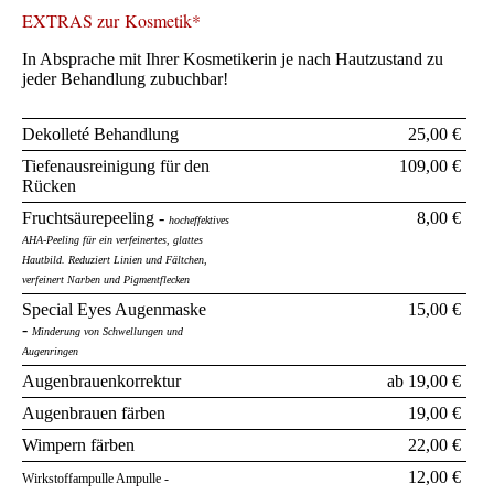
EXTRAS zur Kosmetik*
In Absprache mit Ihrer Kosmetikerin je nach Hautzustand zu
jeder Behandlung zubuchbar!
Dekolleté Behandlung
25,00 €
Tiefenausreinigung für den
109,00 €
Rücken
Fruchtsäurepeeling -
8,00 €
hocheffektives
AHA-Peeling für ein verfeinertes, glattes
Hautbild. Reduziert Linien und Fältchen,
verfeinert Narben und Pigmentflecken
Special Eyes Augenmaske
15,00 €
-
Minderung von Schwellungen und
Augenringen
Augenbrauenkorrektur
ab 19,00 €
Augenbrauen färben
19,00 €
Wimpern färben
22,00 €
12,00 €
Wirkstoffampulle Ampulle -